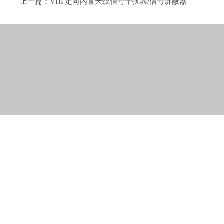
上一篇：
VHF定向内置天线信号干扰器/信号屏蔽器