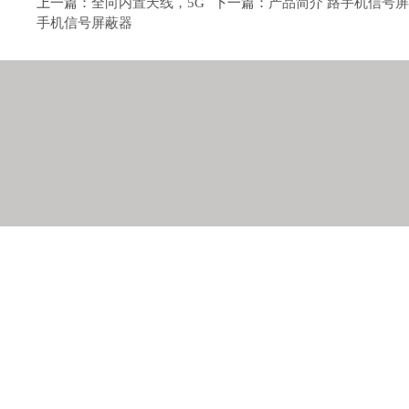
上一篇：
全向内置天线，5G
下一篇：
产品简介 路手机信号
手机信号屏蔽器