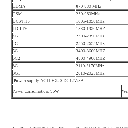
CDMA
870-880 MHz
GSM
230-960MHz
DCS/PHS
1805-1850MHz
TD-LTE
1880-1920MHZ
4G1
2300-2390MHz
4G
2550-2655MHz
5G1
3400-3600MHZ
5G2
4800-4900MHZ
3G
2110-2170MHz
3G1
2010-2025MHz
Power: supply AC110~220-DC12V/8A
Power consumption: 96W
Wei